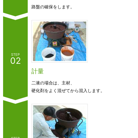
路盤の確保をします。
STEP
02
計量
二液の場合は、主材、
硬化剤をよく混ぜてから混入します。