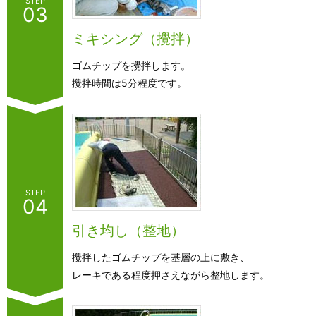
STEP
03
ミキシング（攪拌）
ゴムチップを攪拌します。
攪拌時間は5分程度です。
STEP
04
引き均し（整地）
攪拌したゴムチップを基層の上に敷き、
レーキである程度押さえながら整地します。